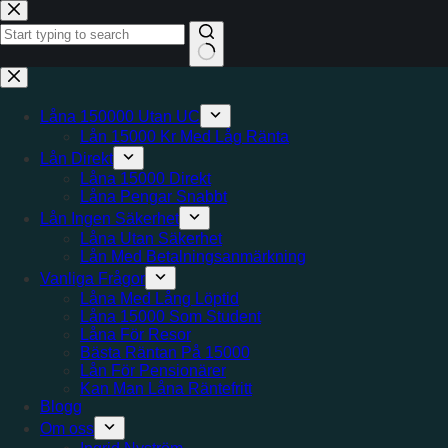
Hoppa
till
innehåll
Inga
resultat
Låna 150000 Utan UC
Lån 15000 Kr Med Låg Ränta
Lån Direkt
Låna 15000 Direkt
Låna Pengar Snabbt
Lån Ingen Säkerhet
Låna Utan Säkerhet
Lån Med Betalningsanmärkning
Vanliga Frågor
Låna Med Lång Löptid
Låna 15000 Som Student
Låna För Resor
Bästa Räntan På 15000
Lån För Pensionärer
Kan Man Låna Räntefritt
Blogg
Om oss