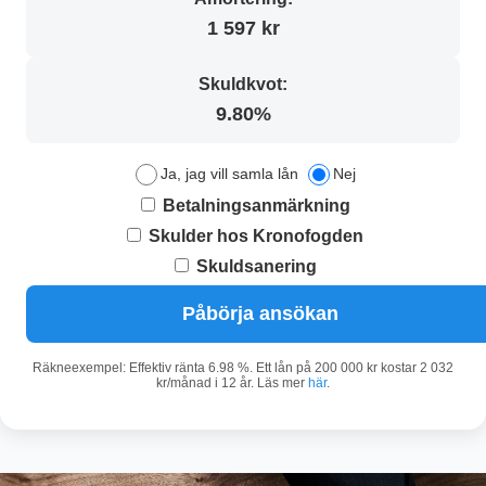
1 597 kr
Skuldkvot:
9.80%
Ja, jag vill samla lån
Nej
Betalningsanmärkning
Skulder hos Kronofogden
Skuldsanering
Påbörja ansökan
Räkneexempel: Effektiv ränta 6.98 %. Ett lån på 200 000 kr kostar 2 032
kr/månad i 12 år. Läs mer
här
.