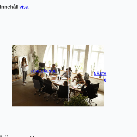
Innehåll
visa
FÖREGÅENDE
NÄSTA
Privatlån För
Lån 340 000
Renovering