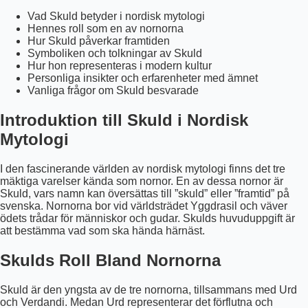
Vad Skuld betyder i nordisk mytologi
Hennes roll som en av nornorna
Hur Skuld påverkar framtiden
Symboliken och tolkningar av Skuld
Hur hon representeras i modern kultur
Personliga insikter och erfarenheter med ämnet
Vanliga frågor om Skuld besvarade
Introduktion till Skuld i Nordisk
Mytologi
I den fascinerande världen av nordisk mytologi finns det tre
mäktiga varelser kända som nornor. En av dessa nornor är
Skuld, vars namn kan översättas till ”skuld” eller ”framtid” på
svenska. Nornorna bor vid världsträdet Yggdrasil och väver
ödets trådar för människor och gudar. Skulds huvuduppgift är
att bestämma vad som ska hända härnäst.
Skulds Roll Bland Nornorna
Skuld är den yngsta av de tre nornorna, tillsammans med Urd
och Verdandi. Medan Urd representerar det förflutna och