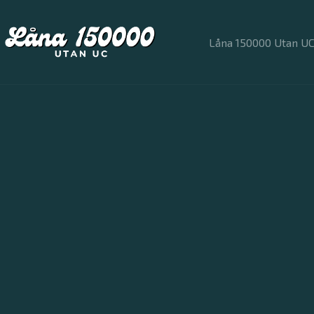
Hoppa
till
innehåll
Låna 150000 Utan U