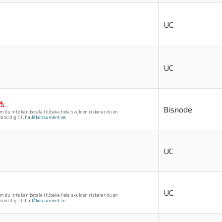
UC
UC
⚠
Bisnode
m du inte kan betala tillbaka hela skulden riskerar du en
änd dig till
hallåkonsument.se
.
UC
UC
m du inte kan betala tillbaka hela skulden riskerar du en
änd dig till
hallåkonsument.se
.