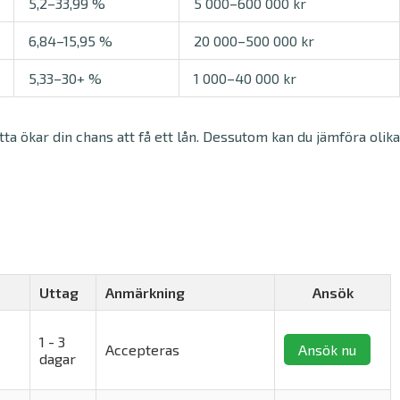
5,2–33,99 %
5 000–600 000 kr
6,84–15,95 %
20 000–500 000 kr
5,33–30+ %
1 000–40 000 kr
ta ökar din chans att få ett lån. Dessutom kan du jämföra olika
Uttag
Anmärkning
Ansök
1 - 3
Accepteras
Ansök nu
dagar