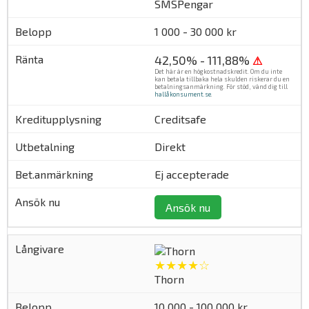
SMSPengar
1 000 - 30 000 kr
42,50% - 111,88%
⚠
Det här är en högkostnadskredit. Om du inte
kan betala tillbaka hela skulden riskerar du en
betalningsanmärkning. För stöd, vänd dig till
hallåkonsument.se
.
Creditsafe
Direkt
Ej accepterade
Ansök nu
★★★★☆
Thorn
10 000 - 100 000 kr