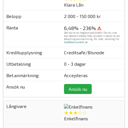
Klara Lån
2 000 - 150 000 kr
6,48% - 236%
⚠
Det här är en högkostnadskredit. Om du inte
kan betala tillbaka hela skulden riskerar du en
betalningsanmärkning. För stöd, vänd dig till
hallåkonsument.se
.
Creditsafe/Bisnode
0 - 3 dagar
Accepteras
Ansök nu
★★★☆☆
Enkelfinans