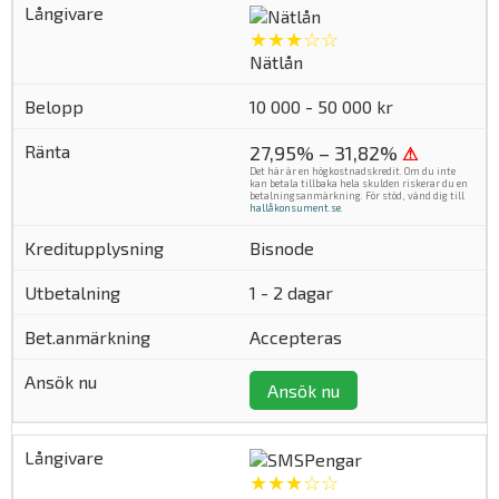
★★★☆☆
Nätlån
10 000 - 50 000 kr
27,95% – 31,82%
⚠
Det här är en högkostnadskredit. Om du inte
kan betala tillbaka hela skulden riskerar du en
betalningsanmärkning. För stöd, vänd dig till
hallåkonsument.se
.
Bisnode
1 - 2 dagar
Accepteras
Ansök nu
★★★☆☆