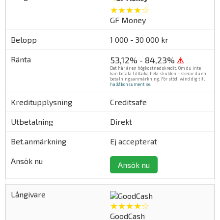
★★★★☆
GF Money
1 000 - 30 000 kr
53,12% - 84,23%
⚠
Det här är en högkostnadskredit. Om du inte
kan betala tillbaka hela skulden riskerar du en
betalningsanmärkning. För stöd, vänd dig till
hallåkonsument.se
.
Creditsafe
Direkt
Ej accepterat
Ansök nu
★★★★☆
GoodCash