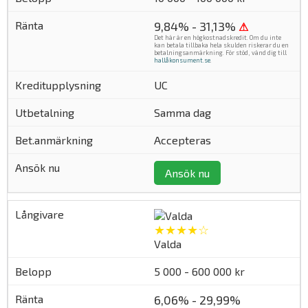
9,84% - 31,13%
⚠
Det här är en högkostnadskredit. Om du inte
kan betala tillbaka hela skulden riskerar du en
betalningsanmärkning. För stöd, vänd dig till
hallåkonsument.se
.
UC
Samma dag
Accepteras
Ansök nu
★★★★☆
Valda
5 000 - 600 000 kr
6,06% - 29,99%