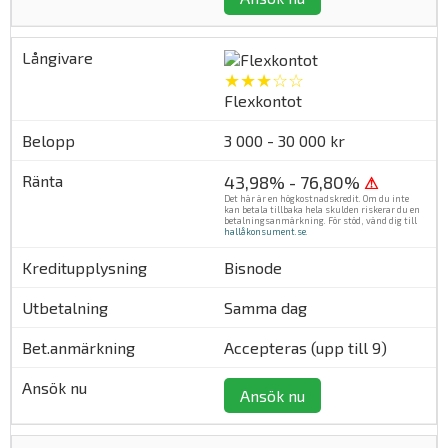
★★★☆☆
Flexkontot
3 000 - 30 000 kr
43,98% - 76,80%
⚠
Det här är en högkostnadskredit. Om du inte
kan betala tillbaka hela skulden riskerar du en
betalningsanmärkning. För stöd, vänd dig till
hallåkonsument.se
.
Bisnode
Samma dag
Accepteras (upp till 9)
Ansök nu