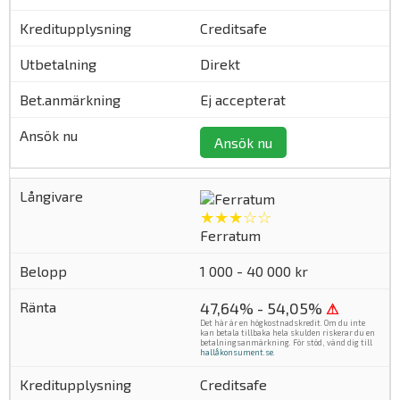
Creditsafe
Direkt
Ej accepterat
Ansök nu
★★★☆☆
Ferratum
1 000 - 40 000 kr
47,64% - 54,05%
⚠
Det här är en högkostnadskredit. Om du inte
kan betala tillbaka hela skulden riskerar du en
betalningsanmärkning. För stöd, vänd dig till
hallåkonsument.se
.
Creditsafe