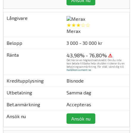
Ansök nu
★★★☆☆
Merax
3 000 - 30 000 kr
43,98% - 76,80%
⚠
Det här är en högkostnadskredit. Om du inte
kan betala tillbaka hela skulden riskerar du en
betalningsanmärkning. För stöd, vänd dig till
hallåkonsument.se
.
Bisnode
Samma dag
Accepteras
Ansök nu