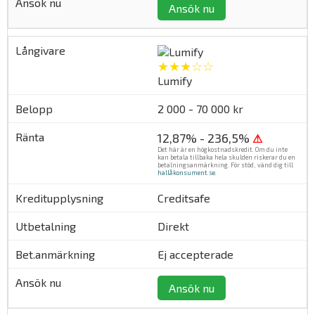
Ansök nu
★★★☆☆
Lumify
2 000 - 70 000 kr
12,87% - 236,5%
⚠
Det här är en högkostnadskredit. Om du inte
kan betala tillbaka hela skulden riskerar du en
betalningsanmärkning. För stöd, vänd dig till
hallåkonsument.se
.
Creditsafe
Direkt
Ej accepterade
Ansök nu