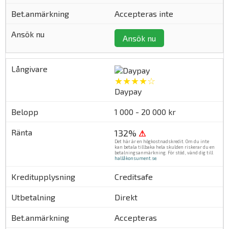
Accepteras inte
Ansök nu
★★★★☆
Daypay
1 000 - 20 000 kr
132%
⚠
Det här är en högkostnadskredit. Om du inte
kan betala tillbaka hela skulden riskerar du en
betalningsanmärkning. För stöd, vänd dig till
hallåkonsument.se
.
Creditsafe
Direkt
Accepteras