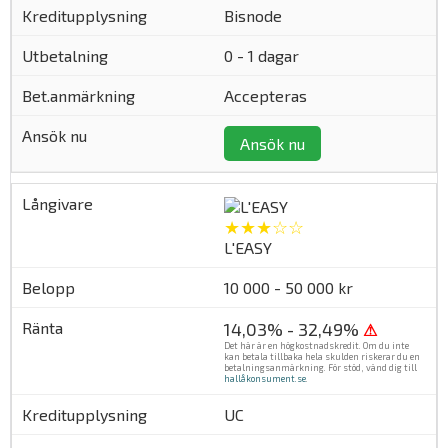
Bisnode
0 - 1 dagar
Accepteras
Ansök nu
★★★☆☆
L'EASY
10 000 - 50 000 kr
14,03% - 32,49%
⚠
Det här är en högkostnadskredit. Om du inte
kan betala tillbaka hela skulden riskerar du en
betalningsanmärkning. För stöd, vänd dig till
hallåkonsument.se
.
UC