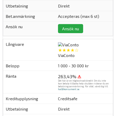
Direkt
Accepteras (max 6 st)
Ansök nu
★★★★☆
ViaConto
1 000 - 30 000 kr
263,43%
⚠
Det här är en högkostnadskredit. Om du inte
kan betala tillbaka hela skulden riskerar du en
betalningsanmärkning. För stöd, vänd dig till
hallåkonsument.se
.
Creditsafe
Direkt