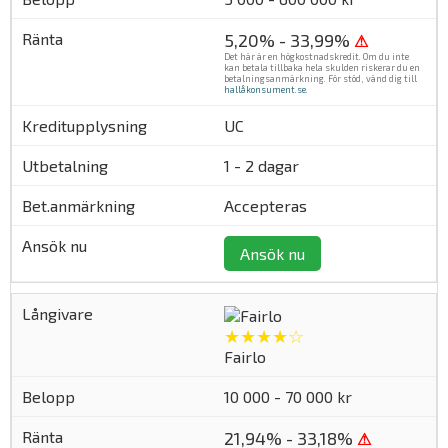
5,20% - 33,99%
⚠
Det här är en högkostnadskredit. Om du inte
kan betala tillbaka hela skulden riskerar du en
betalningsanmärkning. För stöd, vänd dig till
hallåkonsument.se
.
UC
1 - 2 dagar
Accepteras
Ansök nu
★★★★☆
Fairlo
10 000 - 70 000 kr
21,94% - 33,18%
⚠