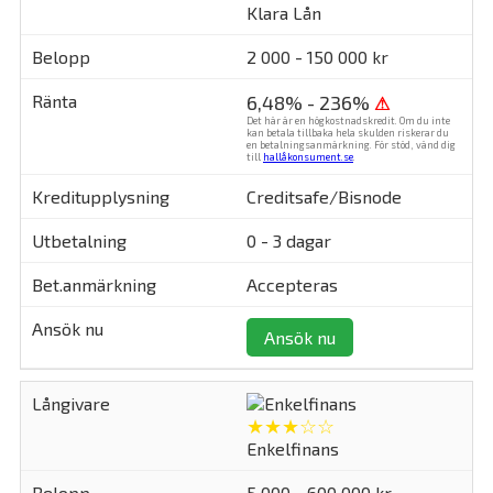
Klara Lån
2 000 - 150 000 kr
6,48% - 236%
⚠
Det här är en högkostnadskredit. Om du inte
kan betala tillbaka hela skulden riskerar du
en betalningsanmärkning. För stöd, vänd dig
till
hallåkonsument.se
.
Creditsafe/Bisnode
0 - 3 dagar
Accepteras
Ansök nu
★★★☆☆
Enkelfinans
5 000 - 600 000 kr