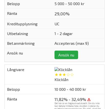
5 000 - 50 000 kr
29,00%
UC
1 - 2 dagar
Accepteras (max 9)
Ansök nu
★★★☆☆
Klicklån
10 000 - 40 000 kr
11,82% - 32,49%
⚠
Det här är en högkostnadskredit. Om du inte
kan betala tillbaka hela skulden riskerar du
en betalningsanmärkning. För stöd, vänd dig