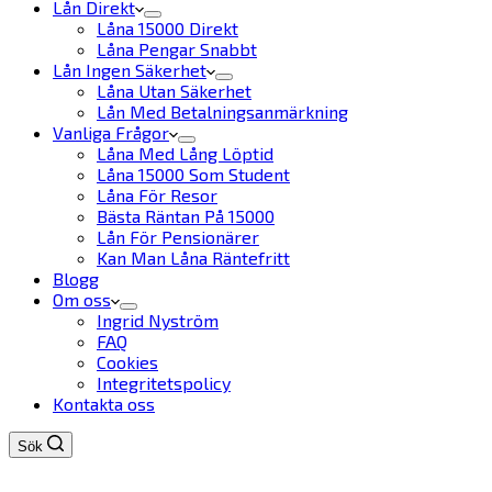
Lån Direkt
Låna 15000 Direkt
Låna Pengar Snabbt
Lån Ingen Säkerhet
Låna Utan Säkerhet
Lån Med Betalningsanmärkning
Vanliga Frågor
Låna Med Lång Löptid
Låna 15000 Som Student
Låna För Resor
Bästa Räntan På 15000
Lån För Pensionärer
Kan Man Låna Räntefritt
Blogg
Om oss
Ingrid Nyström
FAQ
Cookies
Integritetspolicy
Kontakta oss
Sök