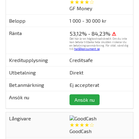
★★★★☆
GF Money
1 000 - 30 000 kr
53,12% - 84,23%
⚠
Det här är en högkostnadskredit. Om du inte
kan betala tillbaka hela skulden riskerar du
en betalningsanmärkning. För stöd, vänd dig
till
hallåkonsument.se
.
Creditsafe
Direkt
Ej accepterat
Ansök nu
★★★★☆
GoodCash