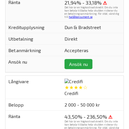
21,94% - 33,18%
⚠
Det här är en högkostnadskredit. Om du inte
kan betala tillbaka hela skulden riskerar du
en betalningsanmärkning. För stöd, vänd dig
till
hallåkonsument.se
.
Dun & Bradstreet
Direkt
Accepteras
Ansök nu
★★★★☆
Credifi
2 000 - 50 000 kr
43,50% - 236,50%
⚠
Det här är en högkostnadskredit. Om du inte
kan betala tillbaka hela skulden riskerar du
en betalningsanmärkning. För stöd, vänd dig