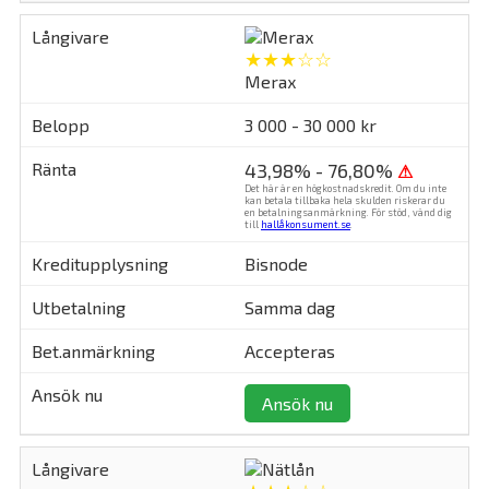
★★★☆☆
Merax
3 000 - 30 000 kr
43,98% - 76,80%
⚠
Det här är en högkostnadskredit. Om du inte
kan betala tillbaka hela skulden riskerar du
en betalningsanmärkning. För stöd, vänd dig
till
hallåkonsument.se
.
Bisnode
Samma dag
Accepteras
Ansök nu