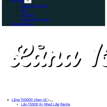
Om oss
Ingrid Nyström
FAQ
Cookies
Integritetspolicy
Kontakta oss
Låna 150000 Utan UC
Lån 15000 Kr Med Låg Ränta