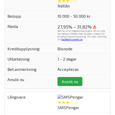
★★★☆☆
Nätlån
10 000 - 50 000 kr
27,95% – 31,82%
⚠
Det här är en högkostnadskredit. Om du inte
kan betala tillbaka hela skulden riskerar du
en betalningsanmärkning. För stöd, vänd dig
till
hallåkonsument.se
.
Bisnode
1 - 2 dagar
Accepteras
Ansök nu
★★★☆☆
SMSPengar