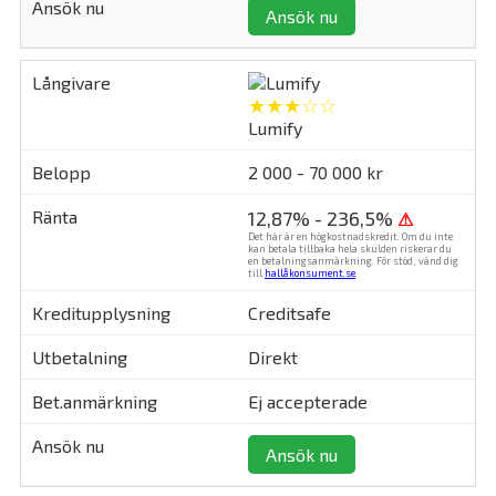
Ansök nu
★★★☆☆
Lumify
2 000 - 70 000 kr
12,87% - 236,5%
⚠
Det här är en högkostnadskredit. Om du inte
kan betala tillbaka hela skulden riskerar du
en betalningsanmärkning. För stöd, vänd dig
till
hallåkonsument.se
.
Creditsafe
Direkt
Ej accepterade
Ansök nu