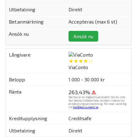
Direkt
Accepteras (max 6 st)
Ansök nu
★★★★☆
ViaConto
1 000 - 30 000 kr
263,43%
⚠
Det här är en högkostnadskredit. Om du inte
kan betala tillbaka hela skulden riskerar du
en betalningsanmärkning. För stöd, vänd dig
till
hallåkonsument.se
.
Creditsafe
Direkt