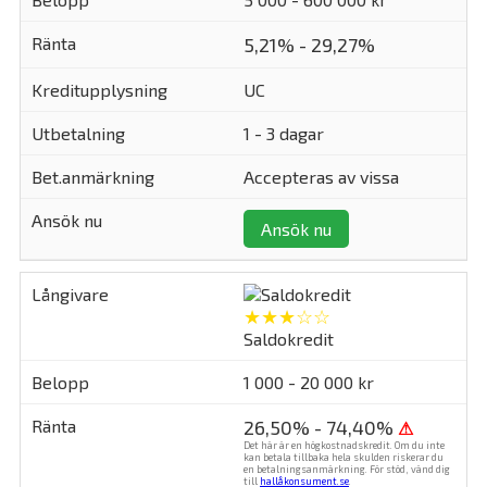
5,21% - 29,27%
UC
1 - 3 dagar
Accepteras av vissa
Ansök nu
★★★☆☆
Saldokredit
1 000 - 20 000 kr
26,50% - 74,40%
⚠
Det här är en högkostnadskredit. Om du inte
kan betala tillbaka hela skulden riskerar du
en betalningsanmärkning. För stöd, vänd dig
till
hallåkonsument.se
.