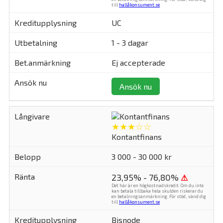
till
hallåkonsument.se
.
UC
1 - 3 dagar
Ej accepterade
Ansök nu
★★★☆☆
Kontantfinans
3 000 - 30 000 kr
23,95% - 76,80%
⚠
Det här är en högkostnadskredit. Om du inte
kan betala tillbaka hela skulden riskerar du
en betalningsanmärkning. För stöd, vänd dig
till
hallåkonsument.se
.
Bisnode