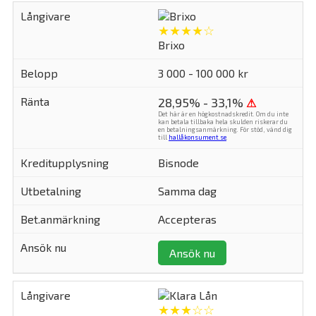
★★★★☆
Brixo
3 000 - 100 000 kr
28,95% - 33,1%
⚠
Det här är en högkostnadskredit. Om du inte
kan betala tillbaka hela skulden riskerar du
en betalningsanmärkning. För stöd, vänd dig
till
hallåkonsument.se
.
Bisnode
Samma dag
Accepteras
Ansök nu
★★★☆☆