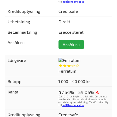
till
hallåkonsument.se
.
Creditsafe
Direkt
Ej accepterat
Ansök nu
★★★☆☆
Ferratum
1 000 - 40 000 kr
47,64% - 54,05%
⚠
Det här är en högkostnadskredit. Om du inte
kan betala tillbaka hela skulden riskerar du
en betalningsanmärkning. För stöd, vänd dig
till
hallåkonsument.se
.
Creditsafe