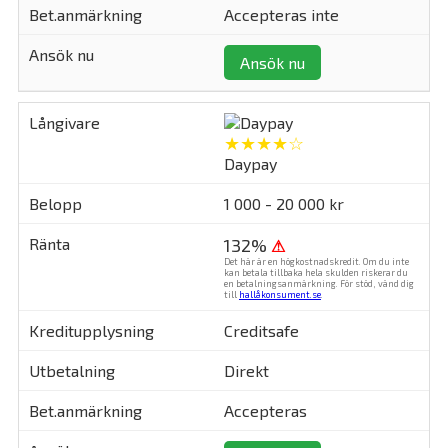
Accepteras inte
Ansök nu
★★★★☆
Daypay
1 000 - 20 000 kr
132%
⚠
Det här är en högkostnadskredit. Om du inte
kan betala tillbaka hela skulden riskerar du
en betalningsanmärkning. För stöd, vänd dig
till
hallåkonsument.se
.
Creditsafe
Direkt
Accepteras