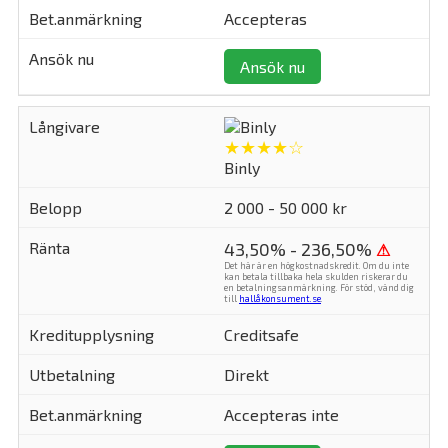
Accepteras
Ansök nu
★★★★☆
Binly
2 000 - 50 000 kr
43,50% - 236,50%
⚠
Det här är en högkostnadskredit. Om du inte
kan betala tillbaka hela skulden riskerar du
en betalningsanmärkning. För stöd, vänd dig
till
hallåkonsument.se
.
Creditsafe
Direkt
Accepteras inte