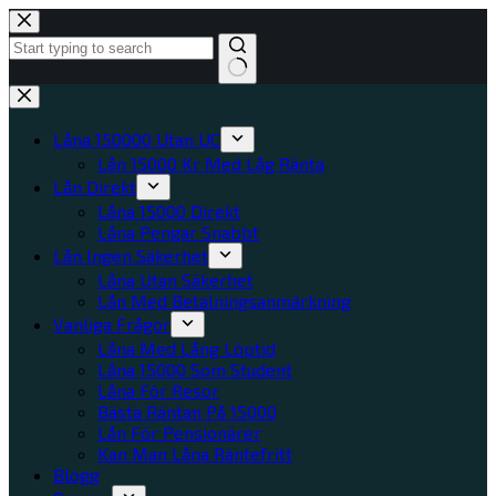
Hoppa
till
innehåll
Inga
resultat
Låna 150000 Utan UC
Lån 15000 Kr Med Låg Ränta
Lån Direkt
Låna 15000 Direkt
Låna Pengar Snabbt
Lån Ingen Säkerhet
Låna Utan Säkerhet
Lån Med Betalningsanmärkning
Vanliga Frågor
Låna Med Lång Löptid
Låna 15000 Som Student
Låna För Resor
Bästa Räntan På 15000
Lån För Pensionärer
Kan Man Låna Räntefritt
Blogg