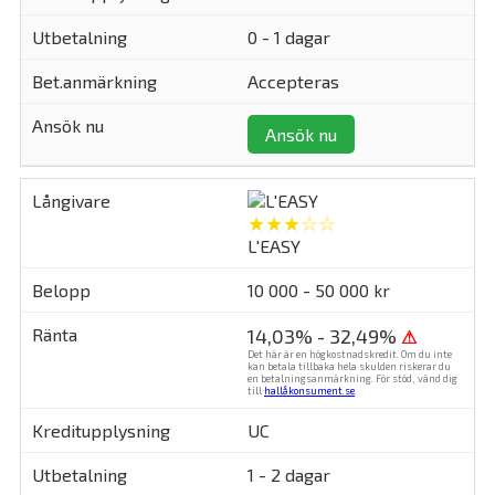
0 - 1 dagar
Accepteras
Ansök nu
★★★☆☆
L'EASY
10 000 - 50 000 kr
14,03% - 32,49%
⚠
Det här är en högkostnadskredit. Om du inte
kan betala tillbaka hela skulden riskerar du
en betalningsanmärkning. För stöd, vänd dig
till
hallåkonsument.se
.
UC
1 - 2 dagar