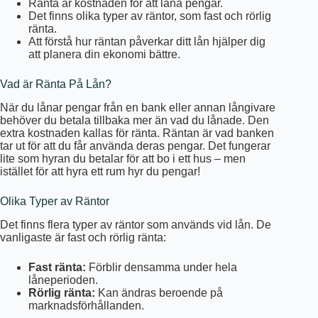
Ränta är kostnaden för att låna pengar.
Det finns olika typer av räntor, som fast och rörlig
ränta.
Att förstå hur räntan påverkar ditt lån hjälper dig
att planera din ekonomi bättre.
Vad är Ränta På Lån?
När du lånar pengar från en bank eller annan långivare
behöver du betala tillbaka mer än vad du lånade. Den
extra kostnaden kallas för ränta. Räntan är vad banken
tar ut för att du får använda deras pengar. Det fungerar
lite som hyran du betalar för att bo i ett hus – men
istället för att hyra ett rum hyr du pengar!
Olika Typer av Räntor
Det finns flera typer av räntor som används vid lån. De
vanligaste är fast och rörlig ränta:
Fast ränta:
Förblir densamma under hela
låneperioden.
Rörlig ränta:
Kan ändras beroende på
marknadsförhållanden.