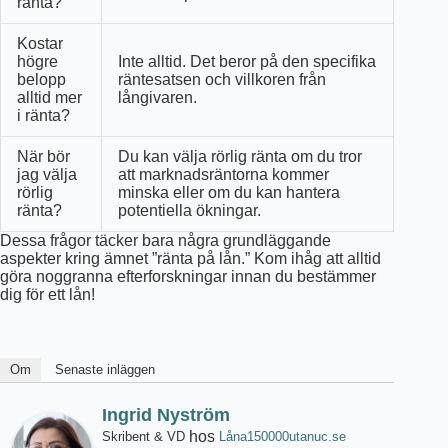
ränta?
Kostar
högre
Inte alltid. Det beror på den specifika
belopp
räntesatsen och villkoren från
alltid mer
långivaren.
i ränta?
När bör
Du kan välja rörlig ränta om du tror
jag välja
att marknadsräntorna kommer
rörlig
minska eller om du kan hantera
ränta?
potentiella ökningar.
Dessa frågor täcker bara några grundläggande
aspekter kring ämnet ”ränta på lån.” Kom ihåg att alltid
göra noggranna efterforskningar innan du bestämmer
dig för ett lån!
Om
Senaste inläggen
Ingrid Nyström
hos
Skribent & VD
Låna150000utanuc.se