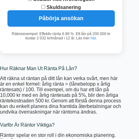
Skuldsanering
Påbörja ansökan
Räkneexempel: Effektiv ränta 6.98 %. Ett lån på 200 000 kr
kostar 2 032 kr/månad i 12 år. Läs mer
här
.
Hur Räknar Man Ut Ränta På Lån?
Att räkna ut räntan på ditt lån kan verka svårt, men här
är en enkel formel: årlig ränta = (lånebelopp x årlig
räntesats) / 100. Till exempel, om du har ett lån på
10,000 kr med en årlig räntesats på 5%, blir den årliga
räntekostnaden 500 kr. Genom att förstå denna process
kan du enkelt planera dina framtida återbetalningar och
undvika överraskningar när räntorna ändras.
Varför Är Räntor Viktiga?
Räntor spelar en stor roll i din ekonomiska planering.