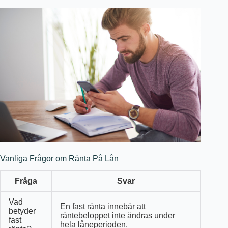
Vanliga Frågor om Ränta På Lån
Fråga
Svar
Vad
En fast ränta innebär att
betyder
räntebeloppet inte ändras under
fast
hela låneperioden.