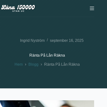
Hoppa
till
innehåll
Ingrid Nyström
september 16, 2025
Ränta På Lån Räkna
Hem
Blogg
Ränta På Lån Räkna