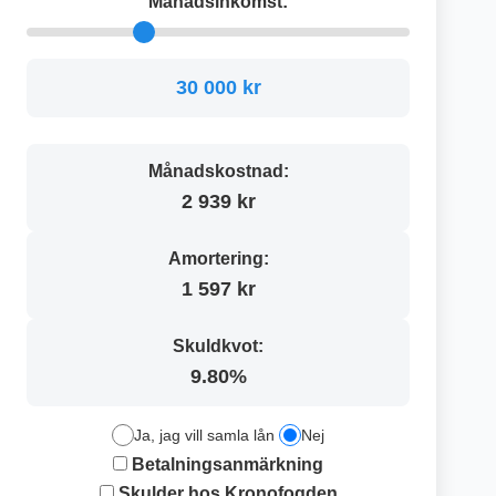
Månadsinkomst:
30 000 kr
Månadskostnad:
2 939 kr
Amortering:
1 597 kr
Skuldkvot:
9.80%
Ja, jag vill samla lån
Nej
Betalningsanmärkning
Skulder hos Kronofogden