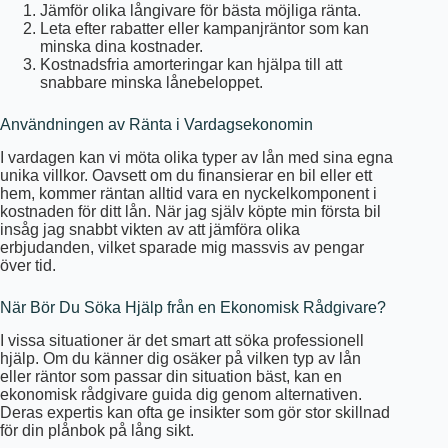
Jämför olika långivare för bästa möjliga ränta.
Leta efter rabatter eller kampanjräntor som kan
minska dina kostnader.
Kostnadsfria amorteringar kan hjälpa till att
snabbare minska lånebeloppet.
Användningen av Ränta i Vardagsekonomin
I vardagen kan vi möta olika typer av lån med sina egna
unika villkor. Oavsett om du finansierar en bil eller ett
hem, kommer räntan alltid vara en nyckelkomponent i
kostnaden för ditt lån. När jag själv köpte min första bil
insåg jag snabbt vikten av att jämföra olika
erbjudanden, vilket sparade mig massvis av pengar
över tid.
När Bör Du Söka Hjälp från en Ekonomisk Rådgivare?
I vissa situationer är det smart att söka professionell
hjälp. Om du känner dig osäker på vilken typ av lån
eller räntor som passar din situation bäst, kan en
ekonomisk rådgivare guida dig genom alternativen.
Deras expertis kan ofta ge insikter som gör stor skillnad
för din plånbok på lång sikt.