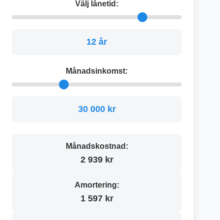
Välj lånetid:
12 år
Månadsinkomst:
30 000 kr
Månadskostnad:
2 939 kr
Amortering:
1 597 kr