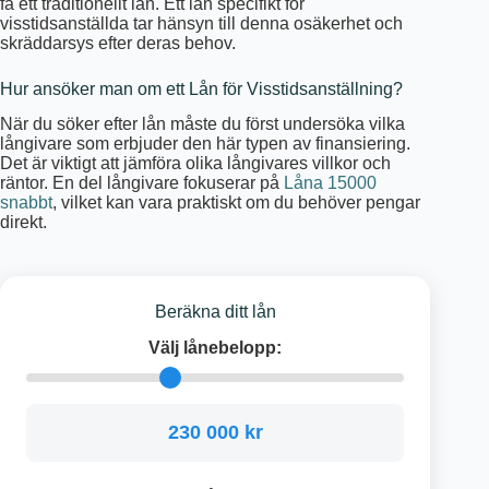
få ett traditionellt lån. Ett lån specifikt för
visstidsanställda tar hänsyn till denna osäkerhet och
skräddarsys efter deras behov.
Hur ansöker man om ett Lån för Visstidsanställning?
När du söker efter lån måste du först undersöka vilka
långivare som erbjuder den här typen av finansiering.
Det är viktigt att jämföra olika långivares villkor och
räntor. En del långivare fokuserar på
Låna 15000
snabbt
, vilket kan vara praktiskt om du behöver pengar
direkt.
Beräkna ditt lån
Välj lånebelopp:
230 000 kr