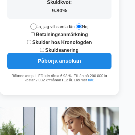
Skuldkvot:
9.80%
Ja, jag vill samla lån
Nej
Betalningsanmärkning
Skulder hos Kronofogden
Skuldsanering
Påbörja ansökan
Räkneexempel: Effektiv ränta 6.98 %. Ett lån på 200 000 kr
kostar 2 032 kr/månad i 12 år. Läs mer
här
.