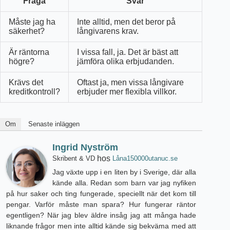
Fråga
Svar
Måste jag ha
Inte alltid, men det beror på
säkerhet?
långivarens krav.
Är räntorna
I vissa fall, ja. Det är bäst att
högre?
jämföra olika erbjudanden.
Krävs det
Oftast ja, men vissa långivare
kreditkontroll?
erbjuder mer flexibla villkor.
Om
Senaste inläggen
Ingrid Nyström
hos
Skribent & VD
Låna150000utanuc.se
Jag växte upp i en liten by i Sverige, där alla
kände alla. Redan som barn var jag nyfiken
på hur saker och ting fungerade, speciellt när det kom till
pengar. Varför måste man spara? Hur fungerar räntor
egentligen? När jag blev äldre insåg jag att många hade
liknande frågor men inte alltid kände sig bekväma med att