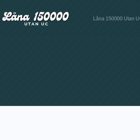
Hoppa
till
innehåll
Låna 150000 Utan 