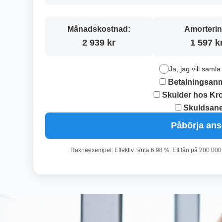
Månadskostnad:
Amorterin
2 939 kr
1 597 k
Ja, jag vill samla
Betalningsan
Skulder hos Kr
Skuldsane
Påbörja an
Räkneexempel: Effektiv ränta 6.98 %. Ett lån på 200 000