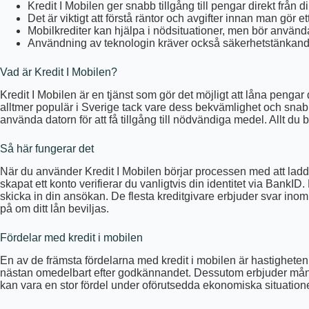
Kredit I Mobilen ger snabb tillgång till pengar direkt från di
Det är viktigt att förstå räntor och avgifter innan man gör ett
Mobilkrediter kan hjälpa i nödsituationer, men bör använd
Användning av teknologin kräver också säkerhetstänkande
Vad är Kredit I Mobilen?
Kredit I Mobilen är en tjänst som gör det möjligt att låna pengar d
alltmer populär i Sverige tack vare dess bekvämlighet och snabb
använda datorn för att få tillgång till nödvändiga medel. Allt d
Så här fungerar det
När du använder Kredit I Mobilen börjar processen med att ladda 
skapat ett konto verifierar du vanligtvis din identitet via BankID.
skicka in din ansökan. De flesta kreditgivare erbjuder svar inom
på om ditt lån beviljas.
Fördelar med kredit i mobilen
En av de främsta fördelarna med kredit i mobilen är hastigheten
nästan omedelbart efter godkännandet. Dessutom erbjuder många a
kan vara en stor fördel under oförutsedda ekonomiska situatione