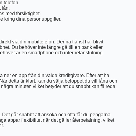
n telefon.
 lån.
as med försiktighet.
 kring dina personuppgifter.
irekt via din mobiltelefon. Denna tjänst har blivit
het. Du behöver inte längre gå till en bank eller
u behöver är en smartphone och internetanslutning.
ner en app från din valda kreditgivare. Efter att ha
 När detta är klart, kan du välja beloppet du vill låna och
 några minuter, vilket betyder att du snabbt kan få reda
. Det går snabbt att ansöka och ofta får du pengarna
ppar flexibilitet när det gäller återbetalning, vilket
r.