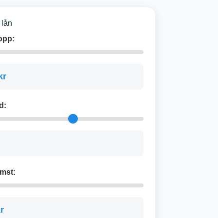
 lån
opp:
kr
d:
mst:
r