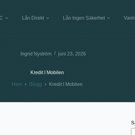
UC
Lån Direkt
Lån Ingen Säkerhet
Vanl
Ingrid Nyström
juni 23, 2026
Kredit I Mobilen
Hem
Blogg
Kredit I Mobilen
S