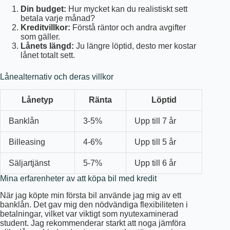
Din budget:
Hur mycket kan du realistiskt sett
betala varje månad?
Kreditvillkor:
Förstå räntor och andra avgifter
som gäller.
Lånets längd:
Ju längre löptid, desto mer kostar
lånet totalt sett.
Lånealternativ och deras villkor
Lånetyp
Ränta
Löptid
Banklån
3-5%
Upp till 7 år
Billeasing
4-6%
Upp till 5 år
Säljartjänst
5-7%
Upp till 6 år
Mina erfarenheter av att köpa bil med kredit
När jag köpte min första bil använde jag mig av ett
banklån. Det gav mig den nödvändiga flexibiliteten i
betalningar, vilket var viktigt som nyutexaminerad
student. Jag rekommenderar starkt att noga jämföra