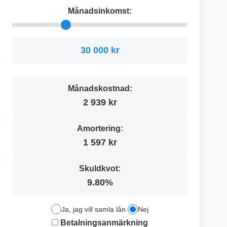
Månadsinkomst:
30 000 kr
Månadskostnad:
2 939 kr
Amortering:
1 597 kr
Skuldkvot:
9.80%
Ja, jag vill samla lån
Nej
Betalningsanmärkning