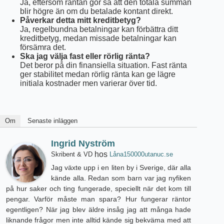
Ja, eftersom räntan gör så att den totala summan
blir högre än om du betalade kontant direkt.
Påverkar detta mitt kreditbetyg?
Ja, regelbundna betalningar kan förbättra ditt
kreditbetyg, medan missade betalningar kan
försämra det.
Ska jag välja fast eller rörlig ränta?
Det beror på din finansiella situation. Fast ränta
ger stabilitet medan rörlig ränta kan ge lägre
initiala kostnader men varierar över tid.
Om
Senaste inläggen
Ingrid Nyström
hos
Skribent & VD
Låna150000utanuc.se
Jag växte upp i en liten by i Sverige, där alla
kände alla. Redan som barn var jag nyfiken
på hur saker och ting fungerade, speciellt när det kom till
pengar. Varför måste man spara? Hur fungerar räntor
egentligen? När jag blev äldre insåg jag att många hade
liknande frågor men inte alltid kände sig bekväma med att