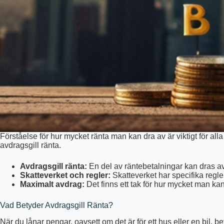
Förståelse för hur mycket ränta man kan dra av är viktigt för all
avdragsgill ränta.
Avdragsgill ränta:
En del av räntebetalningar kan dras av 
Skatteverket och regler:
Skatteverket har specifika regle
Maximalt avdrag:
Det finns ett tak för hur mycket man kan
Vad Betyder Avdragsgill Ränta?
När du lånar pengar, oavsett om det är för ett hus eller en bil, b