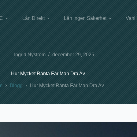
UC
Lån Direkt
Lån Ingen Säkerhet
Vanl
Ingrid Nyström
december 29, 2025
Hur Mycket Ränta Får Man Dra Av
m
Blogg
Hur Mycket Ränta Får Man Dra Av