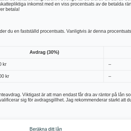
n skattepliktiga inkomst med en viss procentsats av de betalda rä
er betala!
der du en fastställd procentsats. Vanligtvis är denna procentsats 
Avdrag (30%)
0 kr
–
00 kr
–
ränteavdrag. Viktigast är att man endast får dra av räntor på lån s
valificerar sig för avdragsgillhet. Jag rekommenderar starkt att d
Beräkna ditt lån