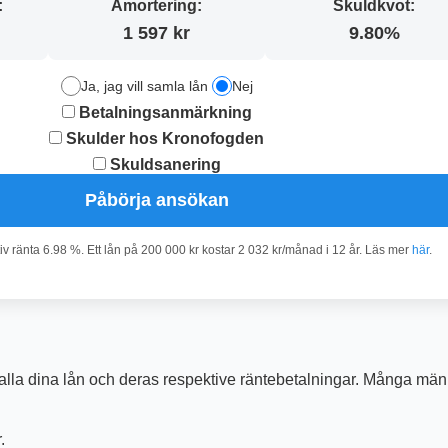
:
Amortering:
Skuldkvot:
1 597 kr
9.80%
Ja, jag vill samla lån
Nej
Betalningsanmärkning
Skulder hos Kronofogden
Skuldsanering
Påbörja ansökan
v ränta 6.98 %. Ett lån på 200 000 kr kostar 2 032 kr/månad i 12 år. Läs mer
här
.
 på alla dina lån och deras respektive räntebetalningar. Många mä
.