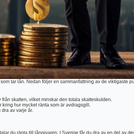
a som tar lån. Nedan följer en sammanfattning av de viktigaste pu
från skatten, vilket minskar den totala skatteskulden.
r kring hur mycket ränta som är avdragsgill.
 dra av varje år.
etalar du ränta till långivaren. I Sverige får du dra av en del av 