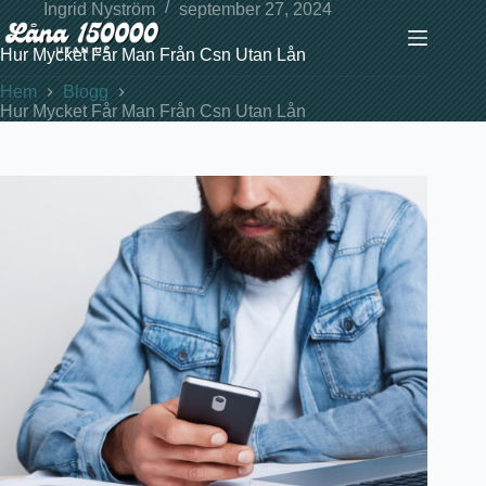
Hoppa
Ingrid Nyström
september 27, 2024
till
innehåll
Hur Mycket Får Man Från Csn Utan Lån
Hem
Blogg
Hur Mycket Får Man Från Csn Utan Lån