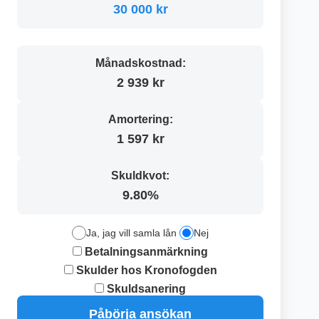
30 000 kr
Månadskostnad:
2 939 kr
Amortering:
1 597 kr
Skuldkvot:
9.80%
Ja, jag vill samla lån
Nej
Betalningsanmärkning
Skulder hos Kronofogden
Skuldsanering
Påbörja ansökan