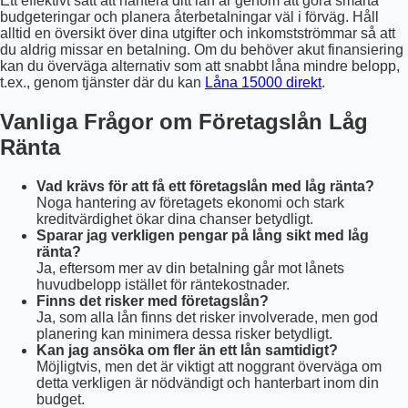
Ett effektivt sätt att hantera ditt lån är genom att göra smarta
budgeteringar och planera återbetalningar väl i förväg. Håll
alltid en översikt över dina utgifter och inkomstströmmar så att
du aldrig missar en betalning. Om du behöver akut finansiering
kan du överväga alternativ som att snabbt låna mindre belopp,
t.ex., genom tjänster där du kan
Låna 15000 direkt
.
Vanliga Frågor om Företagslån Låg
Ränta
Vad krävs för att få ett företagslån med låg ränta?
Noga hantering av företagets ekonomi och stark
kreditvärdighet ökar dina chanser betydligt.
Sparar jag verkligen pengar på lång sikt med låg
ränta?
Ja, eftersom mer av din betalning går mot lånets
huvudbelopp istället för räntekostnader.
Finns det risker med företagslån?
Ja, som alla lån finns det risker involverade, men god
planering kan minimera dessa risker betydligt.
Kan jag ansöka om fler än ett lån samtidigt?
Möjligtvis, men det är viktigt att noggrant överväga om
detta verkligen är nödvändigt och hanterbart inom din
budget.