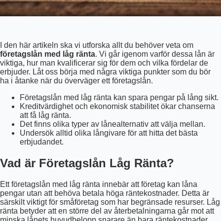
I den här artikeln ska vi utforska allt du behöver veta om
företagslån med låg ränta
. Vi går igenom varför dessa lån är
viktiga, hur man kvalificerar sig för dem och vilka fördelar de
erbjuder. Låt oss börja med några viktiga punkter som du bör
ha i åtanke när du överväger ett företagslån.
Företagslån med låg ränta kan spara pengar på lång sikt.
Kreditvärdighet och ekonomisk stabilitet ökar chanserna
att få låg ränta.
Det finns olika typer av lånealternativ att välja mellan.
Undersök alltid olika långivare för att hitta det bästa
erbjudandet.
Vad är Företagslån Låg Ränta?
Ett företagslån med låg ränta innebär att företag kan låna
pengar utan att behöva betala höga räntekostnader. Detta är
särskilt viktigt för småföretag som har begränsade resurser. Låg
ränta betyder att en större del av återbetalningarna går mot att
minska lånets huvudbelopp snarare än bara räntekostnader.