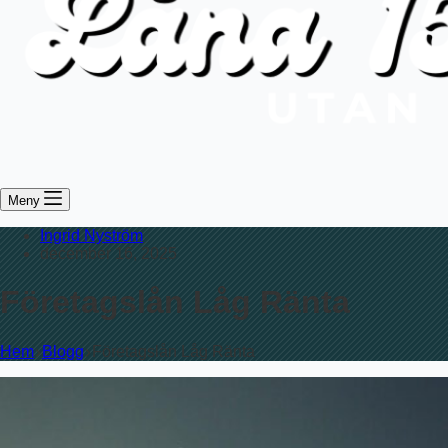
Meny
Ingrid Nyström
december 16, 2025
Företagslån Låg Ränta
Hem
Blogg
Företagslån Låg Ränta