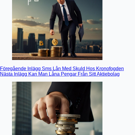
Föregående
Inlägg
Sms Lån Med Skuld Hos Kronofogden
Nästa
Inlägg
Kan Man Låna Pengar Från Sitt Aktiebolag