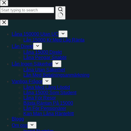
Hoppa
till
innehåll
Inga
resultat
Låna 150000 Utan UC
Lån 15000 Kr Med Låg Ränta
Lån Direkt
Låna 15000 Direkt
Låna Pengar Snabbt
Lån Ingen Säkerhet
Låna Utan Säkerhet
Lån Med Betalningsanmärkning
Vanliga Frågor
Låna Med Lång Löptid
Låna 15000 Som Student
Låna För Resor
Bästa Räntan På 15000
Lån För Pensionärer
Kan Man Låna Räntefritt
Blogg
Om oss