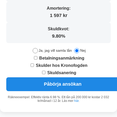
Amortering:
1 597 kr
Skuldkvot:
9.80%
Ja, jag vill samla lån
Nej
Betalningsanmärkning
Skulder hos Kronofogden
Skuldsanering
Påbörja ansökan
Räkneexempel: Effektiv ränta 6.98 %. Ett lån på 200 000 kr kostar 2 032
kr/månad i 12 år. Läs mer
här
.