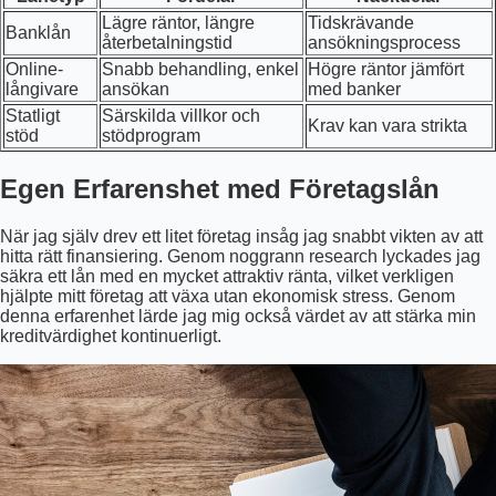
Lägre räntor, längre
Tidskrävande
Banklån
återbetalningstid
ansökningsprocess
Online-
Snabb behandling, enkel
Högre räntor jämfört
långivare
ansökan
med banker
Statligt
Särskilda villkor och
Krav kan vara strikta
stöd
stödprogram
Egen Erfarenshet med Företagslån
När jag själv drev ett litet företag insåg jag snabbt vikten av att
hitta rätt finansiering. Genom noggrann research lyckades jag
säkra ett lån med en mycket attraktiv ränta, vilket verkligen
hjälpte mitt företag att växa utan ekonomisk stress. Genom
denna erfarenhet lärde jag mig också värdet av att stärka min
kreditvärdighet kontinuerligt.