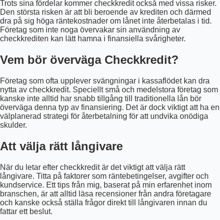
Trots sina fördelar kommer checkkredit också med vissa risker.
Den största risken är att bli beroende av krediten och därmed
dra på sig höga räntekostnader om lånet inte återbetalas i tid.
Företag som inte noga övervakar sin användning av
checkkrediten kan lätt hamna i finansiella svårigheter.
Vem bör överväga Checkkredit?
Företag som ofta upplever svängningar i kassaflödet kan dra
nytta av checkkredit. Speciellt små och medelstora företag som
kanske inte alltid har snabb tillgång till traditionella lån bör
överväga denna typ av finansiering. Det är dock viktigt att ha en
välplanerad strategi för återbetalning för att undvika onödiga
skulder.
Att välja rätt långivare
När du letar efter checkkredit är det viktigt att välja rätt
långivare. Titta på faktorer som räntebetingelser, avgifter och
kundservice. Ett tips från mig, baserat på min erfarenhet inom
branschen, är att alltid läsa recensioner från andra företagare
och kanske också ställa frågor direkt till långivaren innan du
fattar ett beslut.