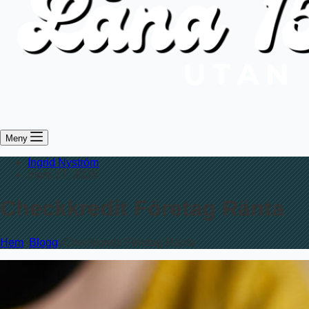
Meny
Ingrid Nyström
mars 17, 2026
Checkkredit Företag Ränta
Hem
Blogg
Checkkredit Företag Ränta