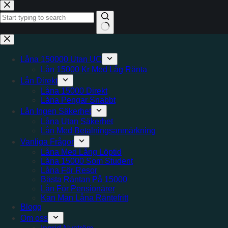
Hoppa
till
innehåll
Inga
resultat
Låna 150000 Utan UC
Lån 15000 Kr Med Låg Ränta
Lån Direkt
Låna 15000 Direkt
Låna Pengar Snabbt
Lån Ingen Säkerhet
Låna Utan Säkerhet
Lån Med Betalningsanmärkning
Vanliga Frågor
Låna Med Lång Löptid
Låna 15000 Som Student
Låna För Resor
Bästa Räntan På 15000
Lån För Pensionärer
Kan Man Låna Räntefritt
Blogg
Om oss