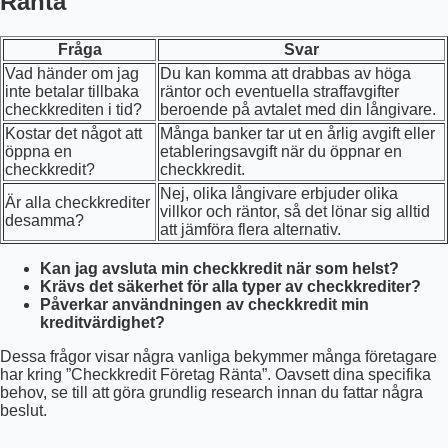
Ränta
Fråga
Svar
Vad händer om jag
Du kan komma att drabbas av höga
inte betalar tillbaka
räntor och eventuella straffavgifter
checkkrediten i tid?
beroende på avtalet med din långivare.
Kostar det något att
Många banker tar ut en årlig avgift eller
öppna en
etableringsavgift när du öppnar en
checkkredit?
checkkredit.
Nej, olika långivare erbjuder olika
Är alla checkkrediter
villkor och räntor, så det lönar sig alltid
desamma?
att jämföra flera alternativ.
Kan jag avsluta min checkkredit när som helst?
Krävs det säkerhet för alla typer av checkkrediter?
Påverkar användningen av checkkredit min
kreditvärdighet?
Dessa frågor visar några vanliga bekymmer många företagare
har kring ”Checkkredit Företag Ränta”. Oavsett dina specifika
behov, se till att göra grundlig research innan du fattar några
beslut.