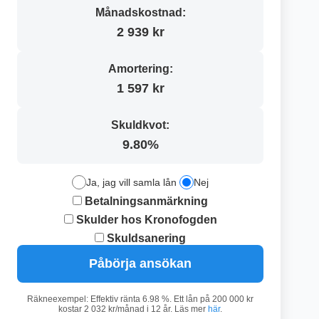
Månadskostnad:
2 939 kr
Amortering:
1 597 kr
Skuldkvot:
9.80%
Ja, jag vill samla lån
Nej
Betalningsanmärkning
Skulder hos Kronofogden
Skuldsanering
Påbörja ansökan
Räkneexempel: Effektiv ränta 6.98 %. Ett lån på 200 000 kr
kostar 2 032 kr/månad i 12 år. Läs mer
här
.