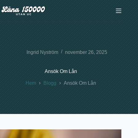
Hoppa
till
innehåll
Ingrid Nyström
november 26, 2025
Ansök Om Lån
Hem
Blogg
Ansök Om Lån