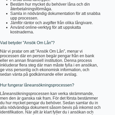
Bestäm hur mycket du behöver låna och din
återbetalningsförmåga.
Samla in nödvändig dokumentation för att snabba
upp processen.
Jämför räntor och avgifter från olika långivare.
Använd online-verktyg för att uppskatta
kostnaderna.
Vad betyder ”Ansök Om Lån”?
När vi pratar om att ”Ansök Om Lån”, menar vi
processen där en person begär pengar från en bank
eller en annan finansiell institution. Denna process
inkluderar flera steg där man måste fylla i en ansökan,
ge viss personlig och ekonomisk information, och
sedan vänta på godkännande eller avslag.
Hur fungerar låneansökningsprocessen?
Låneansökningsprocessen kan verka skrämmande,
men den är ganska rak fram. För det första bestämmer
du hur mycket pengar du behöver. Sedan samlar du in
alla nödvändiga dokument såsom bevis på inkomst och
identifikation. När allt är klart fyller du i ansökan och